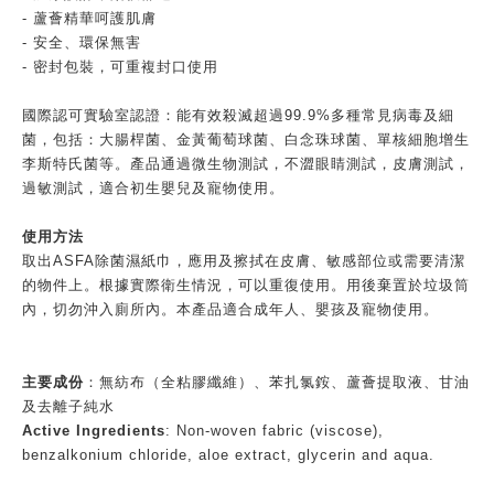
- 蘆薈精華呵護肌膚
- 安全、環保無害
- 密封包裝，可重複封口使用
國際認可實驗室認證：能有效殺滅超過99.9%多種常見病毒及細
菌，包括：大腸桿菌、金黃葡萄球菌、白念珠球菌、單核細胞增生
李斯特氏菌等。產品通過微生物測試，不澀眼睛測試，皮膚測試，
過敏測試，適合初生嬰兒及寵物使用。
使用方法
取出ASFA除菌濕紙巾，應用及擦拭在皮膚、敏感部位或需要清潔
的物件上。根據實際衛生情況，可以重復使用。用後棄置於垃圾筒
內，切勿沖入廁所內。本產品適合成年人、嬰孩及寵物使用。
主要成份
：無紡布（全粘膠纖維）、苯扎氯銨、蘆薈提取液、甘油
及去離子純水
Active Ingredients
: Non-woven fabric (viscose),
benzalkonium chloride, aloe extract, glycerin and aqua.