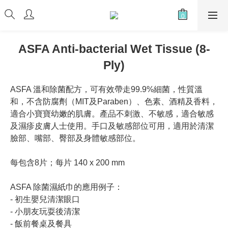
ASFA Anti-bacterial Wet Tissue (8-
Ply)
ASFA 溫和除菌配方，可有效帶走99.9%細菌，性質溫
和，不含防腐劑（MIT及Paraben）、色素、酒精及香料，
適合小寶寶幼嫩的肌膚。產品不刺激、不敏感，適合敏感
及濕疹皮膚人士使用。手口及敏感部位可用，適用於清潔
臉部、嘴部、臀部及身體敏感部位。
每包含8片；每片 140 x 200 mm
ASFA 除菌濕紙巾的應用例子：
- 初生嬰兒清潔眼口
- 小朋友玩耍後清潔
- 飯前餐桌及餐具