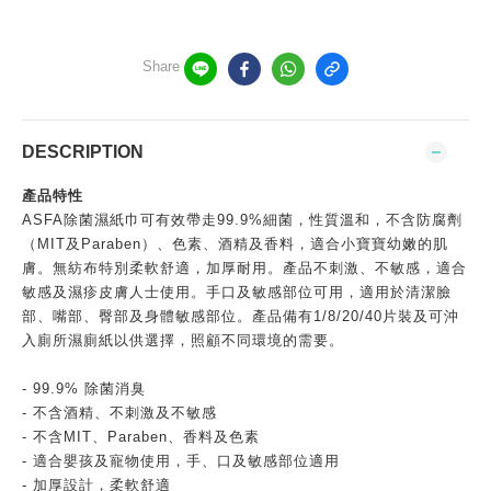
Share
DESCRIPTION
產品特性
ASFA除菌濕紙巾可有效帶走99.9%細菌，性質溫和，不含防腐劑
（MIT及Paraben）、色素、酒精及香料，適合小寶寶幼嫩的肌
膚。無紡布特別柔軟舒適，加厚耐用。產品不刺激、不敏感，適合
敏感及濕疹皮膚人士使用。手口及敏感部位可用，適用於清潔臉
部、嘴部、臀部及身體敏感部位。產品備有1/8/20/40片裝及可沖
入廁所濕廁紙以供選擇，照顧不同環境的需要。
- 99.9% 除菌消臭
- 不含酒精、不刺激及不敏感
- 不含MIT、Paraben、香料及色素
- 適合嬰孩及寵物使用，手、口及敏感部位適用
- 加厚設計，柔軟舒適