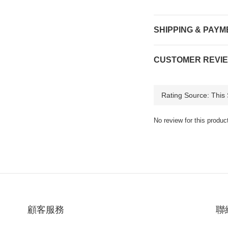
SHIPPING & PAYM
CUSTOMER REVI
No review for this produc
顧客服務
聯