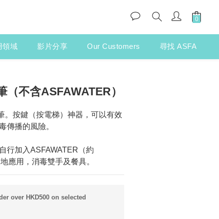
用領域
影片分享
Our Customers
尋找 ASFA
（不含ASFAWATER）
兩用筆。按鍵（按電梯）神器，可以有效
毒傳播的風險。
行加入ASFAWATER（約
時隨地應用，消毒雙手及餐具。
rder over HKD500 on selected