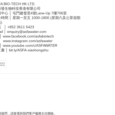
A BIO-TECH HK LTD.
斯發生物科技香港有限公司
中心 │ 屯門建發里4號Lane-Up 7樓706室
時間 │ 星期一至五 1000-1800 (星期六及公眾假期
)
話 │
+852 3611 5423
il │
enquiry@asfawater.com
 │
www.facebook.com/asfabiotech
 │
www.instagram.com/asfawater
 │
www.youtube.com/c/ASFAWATER
書 │
bit.ly/ASFA-xiaohongshu
任何疑問，請致電與我們客戶服務主任聯絡。