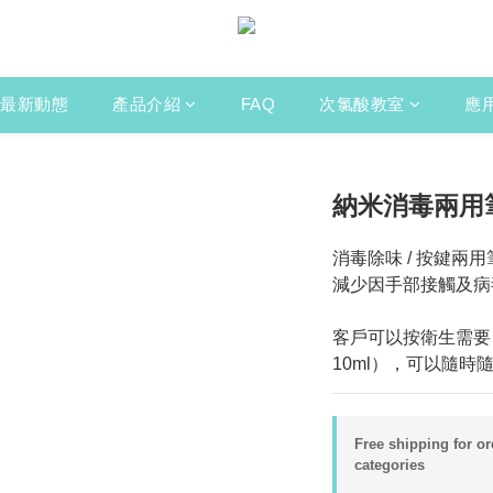
最新動態
產品介紹
FAQ
次氯酸教室
應
納米消毒兩用筆
消毒除味 / 按鍵
減少因手部接觸及病
客戶可以按衛生需要自
10ml），可以隨
Free shipping for o
categories