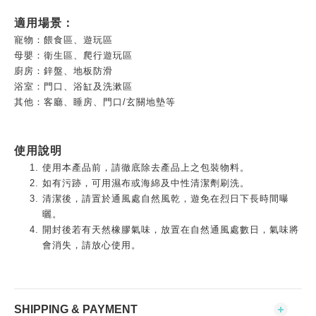
適用場景：
寵物：餵食區、遊玩區
母嬰：衛生區、爬行遊玩區
廚房：鋅盤、地板防滑
浴室：門口、浴缸及洗漱區
其他：客廳、睡房、門口/玄關地墊等
使用說明
使用本產品前，請徹底除去產品上之包裝物料。
如有污跡，可用濕布或海綿及中性清潔劑刷洗。
清潔後，請置於通風處自然風乾，遊免在烈日下長時間曝
曬。
開封後若有天然橡膠氣味，放置在自然通風處數日，氣味將
會消失，請放心使用。
SHIPPING & PAYMENT