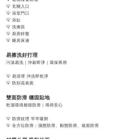
💡 玄關入口
💡 浴室門口
💡 浴缸
💡 洗漱區
💡 廚房鋅盤
💡 睡房床邊
易擦洗好打理
污漬易洗｜沖刷即淨｜環保再用
💡 易清理 沖洗即乾淨
💡 防刮花表面
雙面防滑 穩固貼地
乾濕環境都很防滑｜用得安心
💡 防滑紋理 牢牢吸附
💡 全方位防滑：濕態防滑、動態防滑、坡面防滑