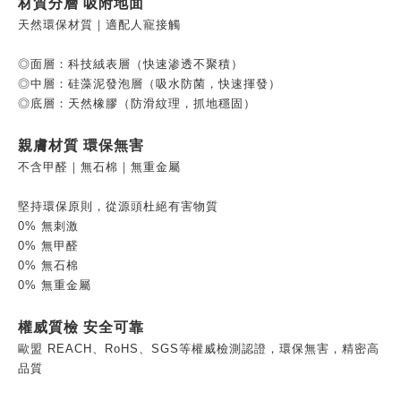
材質分層 吸附地面
天然環保材質｜適配人寵接觸
◎面層：科技絨表層（快速渗透不聚積）
◎中層：硅藻泥發泡層（吸水防菌，快速揮發）
◎底層：天然橡膠（防滑紋理，抓地穩固）
親膚材質 環保無害
不含甲醛｜無石棉｜無重金屬
堅持環保原則，從源頭杜絕有害物質
0% 無刺激
0% 無甲醛
0% 無石棉
0% 無重金屬
權威質檢 安全可靠
歐盟 REACH、RoHS、SGS等權威檢測認證，環保無害，精密高
品質