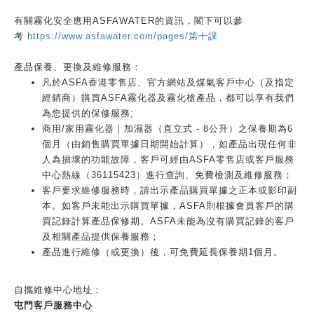
有關霧化安全應用ASFAWATER的資訊，閣下可以參
考
https://www.asfawater.com/pages/第十課
產品保養、更換及維修服務：
凡於ASFA香港零售店、官方網站及煤氣客戶中心（及指定
經銷商）購買ASFA霧化器及霧化槍產品，都可以享有我們
為您提供的保修服務;
商用/家用霧化器｜加濕器（直立式 - 8公升）之保養期為6
個月（由銷售購買單據日期開始計算），如產品出現任何非
人為損壞的功能故障，客戶可經由ASFA零售店或客戶服務
中心熱線（36115423）進行查詢、免費檢測及維修服務；
客戶要求維修服務時，請出示產品購買單據之正本或影印副
本。如客戶未能出示購買單據，ASFA則根據會員客戶的購
買記錄計算產品保修期。ASFA未能為沒有購買記錄的客戶
及相關產品提供保養服務；
產品進行維修（或更換）後，可免費延長保養期1個月。
自攜維修中心地址：
屯門客戶服務中心