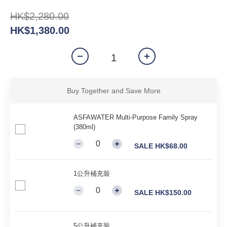
HK$2,280.00
HK$1,380.00
Buy Together and Save More
ASFAWATER Multi-Purpose Family Spray
(380ml)
SALE HK$68.00
1公升補充裝
SALE HK$150.00
5公升補充裝