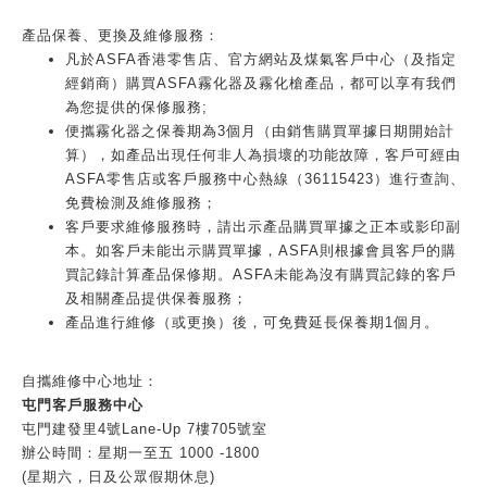
產品保養、更換及維修服務：
凡於ASFA香港零售店、官方網站及煤氣客戶中心（及指定
經銷商）購買ASFA霧化器及霧化槍產品，都可以享有我們
為您提供的保修服務;
便攜霧化器之保養期為3個月（由銷售購買單據日期開始計
算），如產品出現任何非人為損壞的功能故障，客戶可經由
ASFA零售店或客戶服務中心熱線（36115423）進行查詢、
免費檢測及維修服務；
客戶要求維修服務時，請出示產品購買單據之正本或影印副
本。如客戶未能出示購買單據，ASFA則根據會員客戶的購
買記錄計算產品保修期。ASFA未能為沒有購買記錄的客戶
及相關產品提供保養服務；
產品進行維修（或更換）後，可免費延長保養期1個月。
自攜維修中心地址：
屯門客戶服務中心
屯門建發里4號Lane-Up 7樓705號室
辦公時間：星期一至五 1000 -1800
(星期六，日及公眾假期休息)