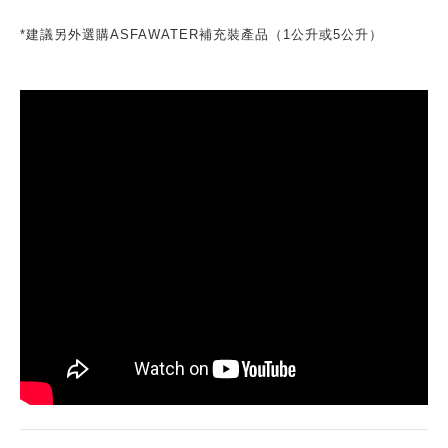
*建議另外選購ASFAWATER補充裝產品（1公升或5公升）