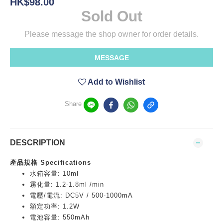
HK$98.00
Sold Out
Please message the shop owner for order details.
MESSAGE
Add to Wishlist
Share
DESCRIPTION
產品規格 Specifications
水箱容量: 10ml
霧化量: 1.2-1.8ml /min
電壓/電流: DC5V / 500-1000mA
額定功率: 1.2W
電池容量: 550mAh