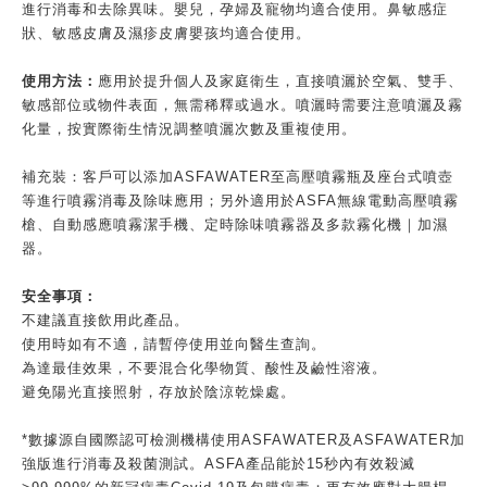
進行消毒和去除異味。嬰兒，孕婦及寵物均適合使用。鼻敏感症
狀、敏感皮膚及濕疹皮膚嬰孩均適合使用。
使用方法：
應用於提升個人及家庭衛生，直接噴灑於空氣、雙手、
敏感部位或物件表面，無需稀釋或過水。噴灑時需要注意噴灑及霧
化量，按實際衛生情況調整噴灑次數及重複使用。
補充裝：客戶可以添加ASFAWATER至高壓噴霧瓶及座台式噴壺
等進行噴霧消毒及除味應用；另外適用於ASFA無線電動高壓噴霧
槍、自動感應噴霧潔手機、定時除味噴霧器及多款霧化機｜加濕
器。
安全事項：
不建議直接飲用此產品。
使用時如有不適，請暫停使用並向醫生查詢。
為達最佳效果，不要混合化學物質、酸性及鹼性溶液。
避免陽光直接照射，存放於陰涼乾燥處。
*數據源自國際認可檢測機構使用ASFAWATER及ASFAWATER加
強版進行消毒及殺菌測試。ASFA產品能於15秒內有效殺滅