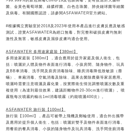
>99.999%的新冠病毒Covid-19及包膜病毒；更有效應對大腸桿
菌、金黃色葡萄球菌、綠膿桿菌、白色念珠菌、肺炎鏈球菌等細菌
及病毒。有關國際認證，請參閱ASFAWATER官方網站。
#根據獨立實驗室於2018及2023年使用本產品進行皮膚反應及敏感
測試，證實ASFAWATER為經口無毒，對完整和破損皮膚均無刺
激性及無害，敏感皮膚及濕疹皮膚均適合使用。
ASFAWATER 多用途家庭裝【380ml】
多用途家庭裝【380ml】，適合應用於提升家庭及個人衛生，包
括：噴灑於人體及物件表面進行消毒、小孩房間、隨身物件、玩具
及BB車消毒、洗手間及廚房消毒除味、睡房消毒降低致敏源（塵
蟎）、車廂消毒、空氣消毒及除味、蔬果去菌除農藥等家居應用。
噴灑時需要注意噴灑及霧化量，按實際衛生情況調整噴灑次數及重
複使用（為達到最佳效果，建議距離物件20-30cm進行噴灑）。噴
霧瓶每次噴霧約輸出1ml消毒噴霧（約能噴灑400次）。
ASFAWATER
旅行裝【100ml】
旅行裝【100ml】，產品可被帶上飛機及郵輪使用，適合外出攜帶
及應用於提升個人衛生，包括：噴灑於雙手及物件表面進行消毒、
用餐前的餐具消毒、小孩的隨身物件及玩具消毒、洗手間坐廁消毒