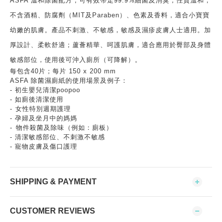
ASFA 溫和除菌配方，可有效帶走99.9%細菌及消臭，性質溫和，
不含酒精、防腐劑（MIT及Paraben）、色素及香料，適合小寶寶
幼嫩的肌膚。產品不刺激、不敏感，敏感及濕疹皮膚人士適用。加
厚設計、柔軟舒適；蘆薈精華、呵護肌膚，適合應用於臀部及身體
敏感部位，使用後可沖入廁所（可降解）。
每包含40片；每片 150 x 200 mm
ASFA 除菌濕廁紙的使用場景及例子：
- 初生嬰兒清潔poopoo
- 如廁後清潔使用
-⁠ 女性特別週期護理
- 孕婦及坐月中的媽媽
-⁠ ⁠物件殺菌及除味（例如：廁板）
- 清潔敏感部位、不刺激不敏感
- 寵物皮膚及傷口護理
SHIPPING & PAYMENT
CUSTOMER REVIEWS