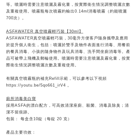
等。噴灑時需要注意噴灑及霧化量，按實際衛生情況調整噴灑次數
及重複使用。噴霧瓶每次噴霧約輸出0.14ml消毒噴霧（約能噴灑
700次）。
ASFAWATER
真空噴霧輕巧裝【30ml】
ASFAWATER真空噴霧輕巧裝，30毫升方便客戶隨身攜帶及應用
於提升個人衛生，包括：噴灑於雙手及物件表面進行消毒、用餐前
的餐具消毒、小孩的隨身物件及玩具消毒、洗手間坐廁消毒等。產
品可被帶上飛機及郵輪使用。噴灑時需要注意噴灑及霧化量，按實
際衛生情況調整噴灑次數及重複使用。
有關真空噴霧瓶的補充Refill示範，可以參考以下視頻
https://youtu.be/5qo661_irV4 。
廁所消毒美白寶
採用ASFA的漂白配方，可高效清潔座廁、殺菌、消毒及除臭；清
潔不留痕跡。
包裝： 每盒含10錠（每錠 20 克）
產品主要功效：