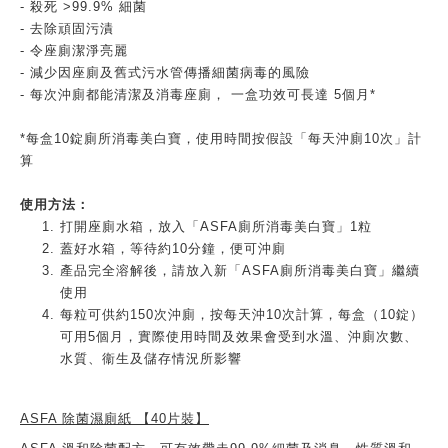
- 殺死 >99.9% 細菌
- 去除頑固污漬
- 令座廁潔淨亮麗
- 減少因座廁及舊式污水管傳播細菌病毒的風險
- 每次沖廁都能清潔及消毒座廁， 一盒功效可長達 5個月*
*每盒10錠廁所消毒美白寶，使用時間按假設「每天沖廁10次」計
算
使用方法：
打開座廁水箱，放入「ASFA廁所消毒美白寶」1粒
蓋好水箱，等待約10分鐘，便可沖廁
產品完全溶解後，請放入新「ASFA廁所消毒美白寶」繼續
使用
每粒可供約150次沖廁，按每天沖10次計算，每盒（10錠）
可用5個月，實際使用時間及效果會受到水溫、沖廁次數、
水質、衞生及儲存情況所影響
ASFA 除菌濕廁紙 【40片裝】