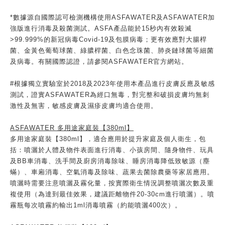
*數據源自國際認可檢測機構使用ASFAWATER及ASFAWATER加
強版進行消毒及殺菌測試。ASFA產品能於15秒內有效殺滅
>99.999%的新冠病毒Covid-19及包膜病毒；更有效應對大腸桿
菌、金黃色葡萄球菌、綠膿桿菌、白色念珠菌、肺炎鏈球菌等細菌
及病毒。有關國際認證，請參閱ASFAWATER官方網站。
#根據獨立實驗室於2018及2023年使用本產品進行皮膚反應及敏感
測試，證實ASFAWATER為經口無毒，對完整和破損皮膚均無刺
激性及無害，敏感皮膚及濕疹皮膚均適合使用。
ASFAWATER 多用途家庭裝【380ml】
多用途家庭裝【380ml】，適合應用於提升家庭及個人衛生，包
括：噴灑於人體及物件表面進行消毒、小孩房間、隨身物件、玩具
及BB車消毒、洗手間及廚房消毒除味、睡房消毒降低致敏源（塵
蟎）、車廂消毒、空氣消毒及除味、蔬果去菌除農藥等家居應用。
噴灑時需要注意噴灑及霧化量，按實際衛生情況調整噴灑次數及重
複使用（為達到最佳效果，建議距離物件20-30cm進行噴灑）。噴
霧瓶每次噴霧約輸出1ml消毒噴霧（約能噴灑400次）。