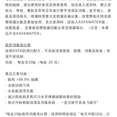
噴壺細緻，適合應用於家居及商業應用，包括進入居所時、辦公室
前台、學校、餐飲及零售店等進行雙手清潔及消毒，提升個人、家
庭及環境衛生。噴灑時需要注意噴灑及霧化量，按實際衛生情況調
整噴灑次數及重複使用。首次使用時，請加入ASFAWATER後，
扭緊瓶蓋， 並重複按壓噴霧頭數次直至噴霧噴出。（注意：本產
品不含ASFAWATER）
廁所消毒美白寶
採用ASFA的漂白配方，可高效清潔座廁、殺菌、消毒及除臭；清
潔不留痕跡。
包裝： 每盒含10錠（每錠 20 克）
產品主要功效：
- 殺死 >99.9% 細菌
- 去除頑固污漬
- 令座廁潔淨亮麗
- 減少因座廁及舊式污水管傳播細菌病毒的風險
- 每次沖廁都能清潔及消毒座廁， 一盒功效可長達 5個月*
*每盒10錠廁所消毒美白寶，使用時間按假設「每天沖廁10次」計