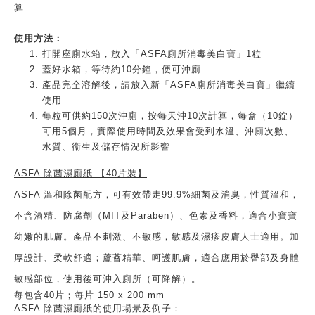
算
使用方法：
打開座廁水箱，放入「ASFA廁所消毒美白寶」1粒
蓋好水箱，等待約10分鐘，便可沖廁
產品完全溶解後，請放入新「ASFA廁所消毒美白寶」繼續
使用
每粒可供約150次沖廁，按每天沖10次計算，每盒（10錠）
可用5個月，實際使用時間及效果會受到水溫、沖廁次數、
水質、衞生及儲存情況所影響
ASFA 除菌濕廁紙 【40片裝】
ASFA 溫和除菌配方，可有效帶走99.9%細菌及消臭，性質溫和，
不含酒精、防腐劑（MIT及Paraben）、色素及香料，適合小寶寶
幼嫩的肌膚。產品不刺激、不敏感，敏感及濕疹皮膚人士適用。加
厚設計、柔軟舒適；蘆薈精華、呵護肌膚，適合應用於臀部及身體
敏感部位，使用後可沖入廁所（可降解）。
每包含40片；每片 150 x 200 mm
ASFA 除菌濕廁紙的使用場景及例子：