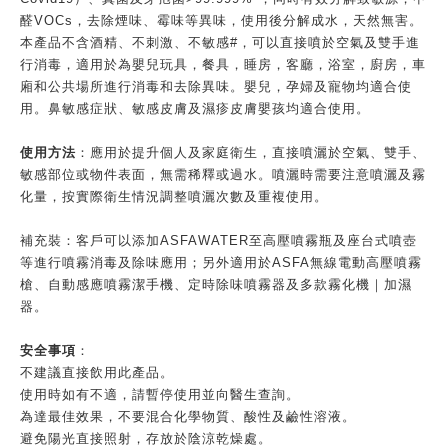
醛VOCs，去除煙味、霉味等異味，使用後分解成水，天然無害。
本產品不含酒精、不刺激、不敏感#，可以直接噴於空氣及雙手進
行消毒，適用於為嬰兒玩具，餐具，睡房，客廳，浴室，廚房，車
廂和公共場所進行消毒和去除異味。嬰兒，孕婦及寵物均適合使
用。鼻敏感症狀、敏感皮膚及濕疹皮膚嬰孩均適合使用。
使用方法
：應用於提升個人及家庭衛生，直接噴灑於空氣、雙手、
敏感部位或物件表面，無需稀釋或過水。噴灑時需要注意噴灑及霧
化量，按實際衛生情況調整噴灑次數及重複使用。
補充裝：客戶可以添加ASFAWATER至高壓噴霧瓶及座台式噴壺
等進行噴霧消毒及除味應用；另外適用於ASFA無線電動高壓噴霧
槍、自動感應噴霧潔手機、定時除味噴霧器及多款霧化機｜加濕
器。
安全事項
：
不建議直接飲用此產品。
使用時如有不適，請暫停使用並向醫生查詢。
為達最佳效果，不要混合化學物質、酸性及鹼性溶液。
避免陽光直接照射，存放於陰涼乾燥處。