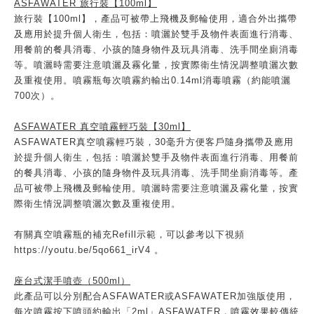
ASFAWATER
旅行裝【100ml】
旅行裝【100ml】，產品可被帶上飛機及郵輪使用，適合外出攜帶
及應用於提升個人衛生，包括：噴灑於雙手及物件表面進行消毒、
用餐前的餐具消毒、小孩的隨身物件及玩具消毒、洗手間坐廁消毒
等。噴灑時需要注意噴灑及霧化量，按實際衛生情況調整噴灑次數
及重複使用。噴霧瓶每次噴霧約輸出0.14ml消毒噴霧（約能噴灑
700次）。
ASFAWATER
真空噴霧輕巧裝【30ml】
ASFAWATER真空噴霧輕巧裝，30毫升方便客戶隨身攜帶及應用
於提升個人衛生，包括：噴灑於雙手及物件表面進行消毒、用餐前
的餐具消毒、小孩的隨身物件及玩具消毒、洗手間坐廁消毒等。產
品可被帶上飛機及郵輪使用。噴灑時需要注意噴灑及霧化量，按實
際衛生情況調整噴灑次數及重複使用。
有關真空噴霧瓶的補充Refill示範，可以參考以下視頻
https://youtu.be/5qo661_irV4 。
座台式潔手噴壺（500ml）
此產品可以分別配合ASFAWATER或ASFAWATER加強版使用，
每次噴霧按下噴頭約輸出「2ml」ASFAWATER，噴霧效果較傳統