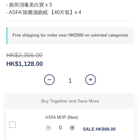
- 廁所消毒美白寶 x 3
- ASFA 除菌濕廁紙 【40片裝】x 4
Free shipping for order over HKD500 on selected categories
HK$2,356.00
HK$1,128.00
Buy Together and Save More
ASFA MOP (New)
SALE HK$88.00