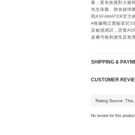
毒；更有效應對大腸
色念珠菌、肺炎鏈球
閱ASFAWATER官方
#根據獨立實驗室於20
及敏感測試，證實AS
皮膚均無刺激性及無
SHIPPING & PAYM
CUSTOMER REVI
No review for this produc