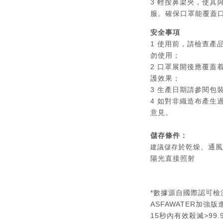
3
輕按鼻梁夾，使其
服。確保口罩能覆蓋
安全事項
1 使用前，請檢查產
勿使用；
2 口罩展開後應覆蓋
護效果；
3 生產日期請參閱包
4 如對非織造布產生
意見。
儲存條件：
於乾燥、通風
建議儲存
陽光直接照射
*數據源自國際認可檢測
ASFAWATER加強
15秒內有效殺滅>99.