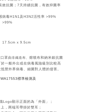
長效抗菌；7天持續抗菌，有效抑菌率
毒H1N1及H3N2活性率 >99%
>99%
.5cm x 9.5cm
裝
菌口罩由
熔噴布和納米銀抗菌
非織造布、
可於一般外出或在病毒風險級別比較高
效抵禦外界病毒、細菌對人體的侵害。
WA17553標準檢測及
標識Logo顯示正面的為「外面」；
向上，两端耳帶掛於雙耳；