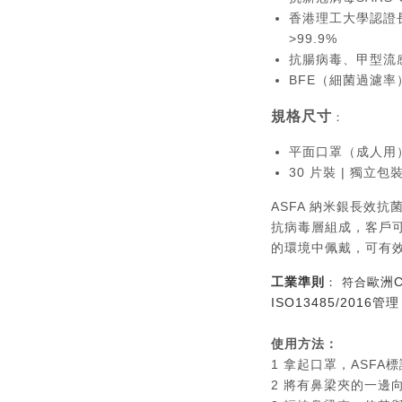
香港理工大學認證
>99.9%
抗腸病毒、甲型流感病
BFE（細菌過濾率）
規格尺寸
：
平面口罩（成人用）17
30 片裝 | 獨立包
ASFA 納米銀長效抗
抗病毒層組成，客戶
的環境中佩戴，可有
工業準則
歐洲C
： 符合
ISO13485/2016管理
使用方法：
1 拿起口罩，ASFA
2 將有鼻梁夾的一邊