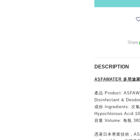
Share
DESCRIPTION
ASFAWATER 多用途
產品 Product: AS
Disinfectant & Deodo
成份 Ingredients: 
Hypochlorous Acid 1
容量 Volume: 每瓶 38
憑著日本專業技術，AS