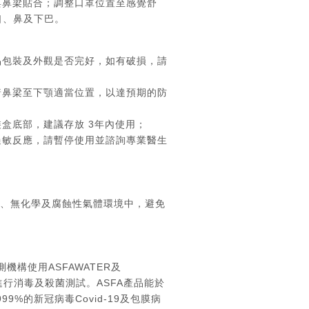
與鼻梁貼合；調整口罩位置至感覺舒
口、鼻及下巴。
品包裝及外觀是否完好，如有破損，請
着鼻梁至下顎適當位置，以達預期的防
裝盒底部，建議存放 3年內使用；
過敏反應，請暫停使用並諮詢專業醫生
、無化學及腐蝕性氣體環境中，避免
機構使用ASFAWATER及
版進行消毒及殺菌測試。ASFA產品能於
999%的新冠病毒Covid-19及包膜病