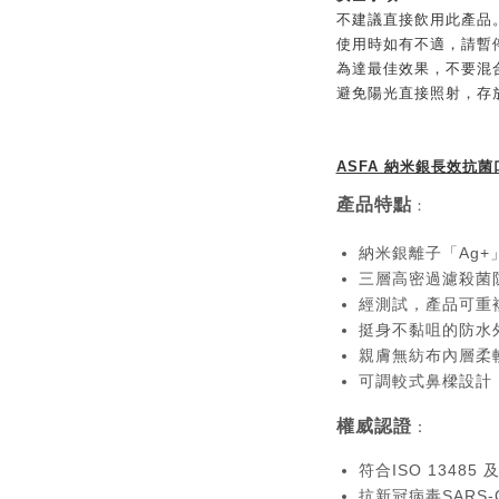
不建議直接飲用此產品
使用時如有不適，請暫
為達最佳效果，不要混
避免陽光直接照射，存
ASFA 納米銀長效抗菌
產品特點
：
納米銀離子「Ag+
三層高密過濾殺菌
經測試，產品可重
挺身不黏咀的防水
親膚無紡布內層柔
可調較式鼻樑設計
權威認證
：
符合ISO 13485 
抗新冠病毒SARS-C