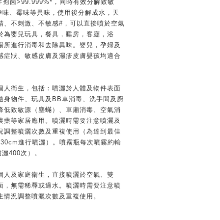
芽孢菌>99.999%*，同時有效分解致敏
除煙味、霉味等異味，使用後分解成水，天
精、不刺激、不敏感#，可以直接噴於空氣
於為嬰兒玩具，餐具，睡房，客廳，浴
場所進行消毒和去除異味。嬰兒，孕婦及
感症狀、敏感皮膚及濕疹皮膚嬰孩均適合
個人衛生，包括：噴灑於人體及物件表面
隨身物件、玩具及BB車消毒、洗手間及廚
降低致敏源（塵蟎）、車廂消毒、空氣消
農藥等家居應用。噴灑時需要注意噴灑及
況調整噴灑次數及重複使用（為達到最佳
-30cm進行噴灑）。噴霧瓶每次噴霧約輸
灑400次）。
個人及家庭衛生，直接噴灑於空氣、雙
面，無需稀釋或過水。噴灑時需要注意噴
生情況調整噴灑次數及重複使用。