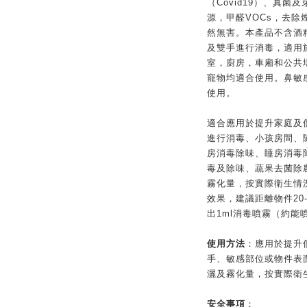
（Covid19）、真菌及
源，甲醛VOCs，去
然無害。本產品不含酒
及雙手進行消毒，適用
室，廚房，車廂和公共
寵物均適合使用。鼻敏
使用。
適合應用於提升家庭及
進行消毒、小孩房間、
房消毒除味、睡房消毒
毒及除味、蔬果去菌除
霧化量，按實際衛生情
效果，建議距離物件20
出1ml消毒噴霧（約能噴
使用方法
：應用於提升
手、敏感部位或物件表
灑及霧化量，按實際衛
安全事項
：