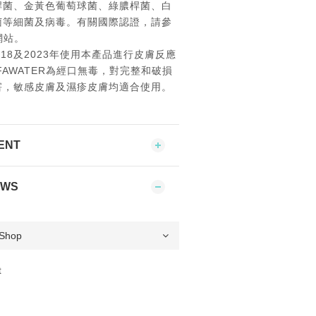
桿菌、金黃色葡萄球菌、綠膿桿菌、白
菌等細菌及病毒。有關國際認證，請參
網站。
18及2023年使用本產品進行皮膚反應
FAWATER為經口無毒，對完整和破損
害，敏感皮膚及濕疹皮膚均適合使用。
ENT
EWS
t