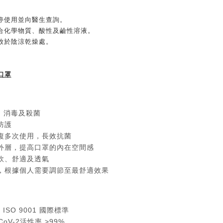
。
停使用並向醫生查詢。
合化學物質、酸性及鹼性溶液。
放於陰涼乾燥處。
口罩
」消毒及殺菌
防護
複多次使用，長效抗菌
外層，提高口罩的內在空間感
軟、舒適及透氣
，根據個人需要調節至最舒適效果
及 ISO 9001 國際標準
oV-2活性率 >99%