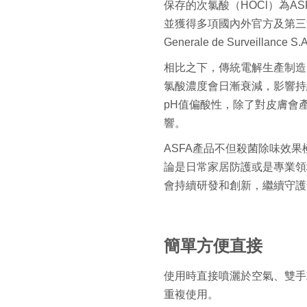
保存的次氯酸
（HOCl）為A
並獲得多項國內外官方及第三
Generale de Surveil
相比之下，傳統電解生產制造
氯酸濃度會日漸衰減，
影響持
pH值
偏酸性，除了對皮膚會產
響。
ASFA產品不但殺菌除味效
論是日常家居防護或是專業領
會持續研發和創新，
繼續守護
簡單方便直接
使用時直接噴灑於空氣、雙手
重複使用。