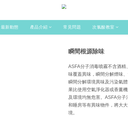
最新動態
產品介紹
常見問題
次氯酸教室
瞬間根源除味
ASFA分子消毒噴霧不含酒
味覆蓋異味，瞬間分解煙味、
瞬間分解環境異味及污染氣體
果比使用空氣淨化器或香薰機
及環境均無危害。ASFA分子
和睡房等有異味物件，將大大
境。