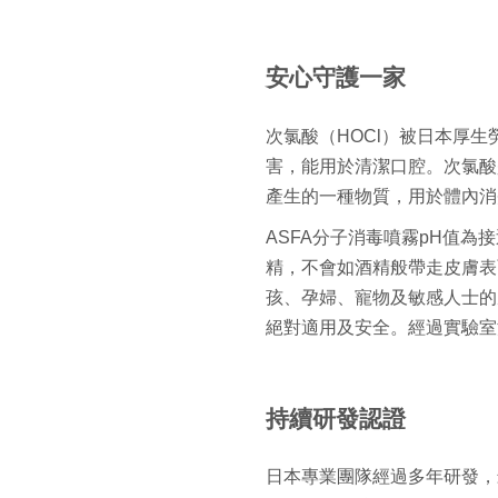
安心守護一家
次氯酸
（
HOCl
）
被日本厚生
害，能用於清潔口腔。
次氯酸
產生的一種物質，用於體內消
ASFA分子消毒噴霧pH值為
精，
不會如酒精般帶走皮膚表
孩、孕婦、
寵物及敏感人士的
絕對適用及安全。
經過實驗室
持續研發認證
日本專業團隊經過多年研發，