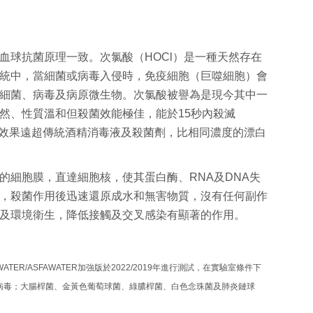
血球抗菌原理一
致。次氯酸
（
HOCl
）
是一種天然存在
統中，當細菌或病毒入侵時，免疫細胞（巨噬細胞）
會
細菌、病毒及病原微生物。
次氯酸被譽為是現今其中一
然、
性質溫和但殺菌效能極佳，能於15秒內殺滅
效果遠超傳統酒精消毒液及殺菌劑，
比相同濃度的漂白
的細胞膜，直達細胞核，使其蛋白酶、
RNA及DNA失
，
殺菌作用後迅速還原成水和無害物質，沒有任何副作
及環境衛生，降低接觸及交叉感染有顯著的作用。
TER/ASFAWATER加強版於2022/2019年進行測試，在實驗室條件下
型冠狀病毒；大腸桿菌、金黃色葡萄球菌、綠膿桿菌、白色念珠菌及肺炎鏈球