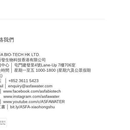
絡我們
A BIO-TECH HK LTD.
斯發生物科技香港有限公司
中心 │ 屯門建發里4號Lane-Up 7樓706室
時間 │ 星期一至五 1000-1800 (星期六及公眾假期
)
話 │
+852 3611 5423
il │
enquiry@asfawater.com
 │
www.facebook.com/asfabiotech
 │
www.instagram.com/asfawater
 │
www.youtube.com/c/ASFAWATER
書 │
bit.ly/ASFA-xiaohongshu