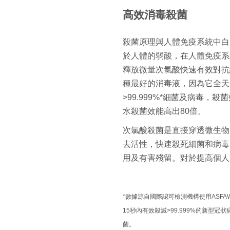
高效消毒殺菌
殺菌原理與人體免疫系統中白
於人體的弱酸，
在人體免疫系
釋放微量次氯酸快速有效對抗
種
最好的
消毒液，因為它全天
>99.999%*細菌
及病毒，殺菌
水殺菌效能高出80倍。
次氯酸殺菌是直接穿透微生物
去活性，快速殺死細菌和病毒
用及有害殘留。
對於提高個人
*數據源自國際認可檢測機構使用ASFAWA
15秒內有效殺滅>99.999%的新
菌。