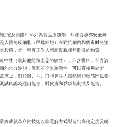
勞動省及美國F
DA列為食品添加劑，即使吞嚥亦安全無
是人體免疫細胞（巨噬細胞）
在對抗細菌和病毒时分泌
炎殺菌，
是一種真正對人體高度親和無刺激的物質。
接近中性（非其他同類產品的酸性）
，不含香料，不含酒
面的水分油脂
，溫和並全無刺激性，可以直接用於嬰
皮膚上，對於眼、耳、
口和鼻等人體黏膜和敏感部位都
測試確認為經口無毒，
對皮膚和黏膜無刺激及無害。
最終成就革命性技術以非電解方式製造出高穩定度及耐