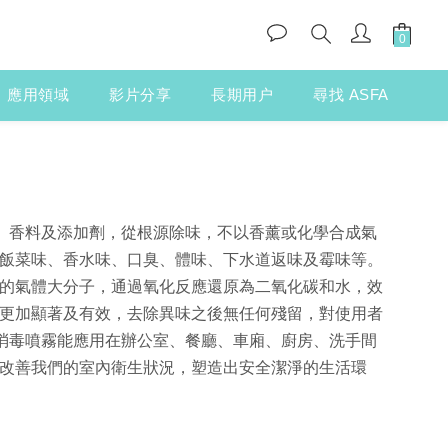
應用領域
影片分享
長期用户
尋找 ASFA
精、香料及添加劑，從根源除味，
不以香薰或化學合成氣
飯菜味、
香水味、口臭、體味、下水道返味及霉味等。
的氣體大分子，
通過氧化反應還原為二氧化碳和水，
效
更加顯著及有效，
去除異味之後無任何殘留，對使用者
消毒噴霧能應用在辦公室、餐廳、車廂、廚房、
洗手間
改善我們的室內衛生狀況，
塑造出安全潔淨的生活環