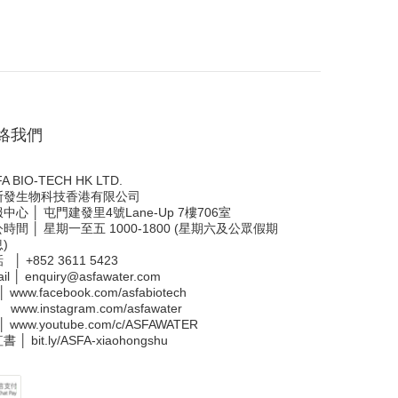
絡我們
A BIO-TECH HK LTD.
斯發生物科技香港有限公司
中心 │ 屯門建發里4號Lane-Up 7樓706室
時間 │ 星期一至五 1000-1800 (星期六及公眾假期
)
話 │
+852 3611 5423
il │
enquiry@asfawater.com
 │
www.facebook.com/asfabiotech
 │
www.instagram.com/asfawater
 │
www.youtube.com/c/ASFAWATER
書 │
bit.ly/ASFA-xiaohongshu