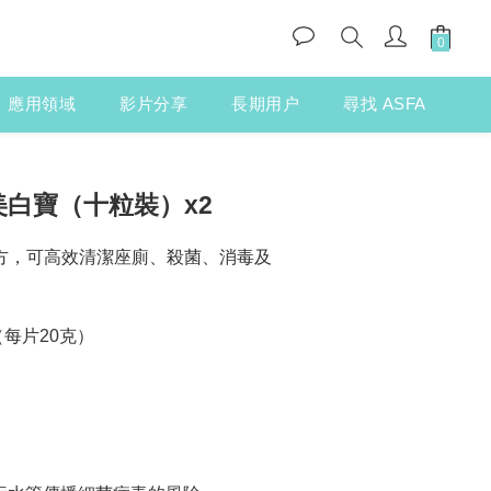
應用領域
影片分享
長期用户
尋找 ASFA
毒美白寶（十粒裝）x2
配方，可高效清潔座廁、殺菌、消毒及
（每片20克）