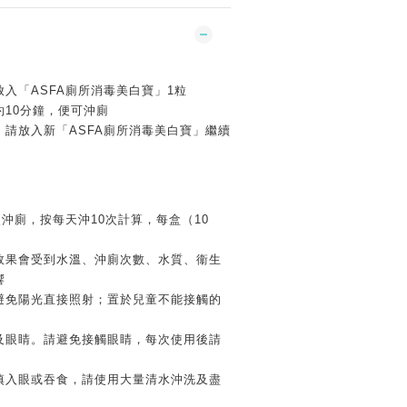
入「ASFA廁所消毒美白寶」1粒
10分鐘，便可沖廁
，請放入新「ASFA廁所消毒美白寶」繼續
次沖廁，按每天沖10次計算，每盒（10
效果會受到水溫、沖廁次數、水質、衞生
響
避免陽光直接照射；置於兒童不能接觸的
及眼睛。請避免接觸眼睛，每次使用後請
慎入眼或吞食，請使用大量清水沖洗及盡