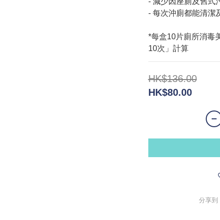
- 減少因座廁及舊
- 每次沖廁都能清潔
*每盒10片廁所消
10次」計算
HK$136.00
HK$80.00
分享到