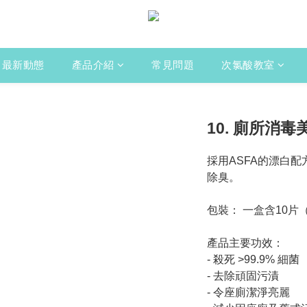
最新動態
產品介紹
常見問題
次氯酸教室
10. 廁所消
採用ASFA的漂白
除臭。
包裝： 一盒含10片
產品主要功效：
- 殺死 >99.9% 細菌
- 去除頑固污漬
- 令座廁潔淨亮麗