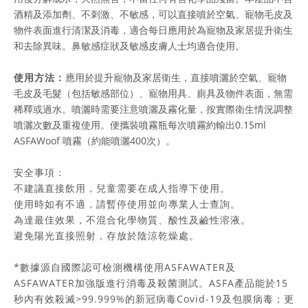
酒精及添加劑、不刺激、不敏感，可以直接噴於空氣、寵物毛皮及
物件表面進行清潔及消毒，適合每日應用於為寵物及家居提升衛生
和去除異味。鼻敏感症狀及敏感皮膚人士均適合使用。
使用方法：
應用於提升寵物及家居衛生，直接噴灑於空氣、寵物
毛皮及毛髮（包括敏感部位）、寵物用具、廁具及物件表面，無需
稀釋或過水。噴灑時需要注意噴灑及霧化量，按實際衛生情況調整
噴灑次數及重複使用。便攜裝噴霧瓶每次噴霧約輸出0.15ml
ASFAWoof 噴霧（約能噴灑400次）。
安全事項：
不建議直接飲用，兒童需要在成人指導下使用。
使用時如有不適，請暫停使用並向專業人士查詢。
為達最佳效果，不混合化學物質、酸性及鹼性溶液。
避免陽光直接照射，存放於陰涼乾燥處。
*數據源自國際認可檢測機構使用ASFAWATER及
ASFAWATER加強版進行消毒及殺菌測試。ASFA產品能於15
秒內有效殺滅>99.999%的新冠病毒Covid-19及包膜病毒；更