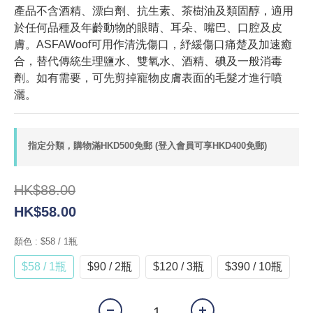
產品不含酒精、漂白劑、抗生素、茶樹油及類固醇，適用
於任何品種及年齡動物的眼睛、耳朵、嘴巴、口腔及皮
膚。ASFAWoof可用作清洗傷口，紓緩傷口痛楚及加速癒
合，替代傳統生理鹽水、雙氧水、酒精、碘及一般消毒
劑。如有需要，可先剪掉寵物皮膚表面的毛髮才進行噴
灑。
指定分類，購物滿HKD500免郵 (登入會員可享HKD400免郵)
HK$88.00
HK$58.00
顏色
: $58 / 1瓶
$58 / 1瓶
$90 / 2瓶
$120 / 3瓶
$390 / 10瓶