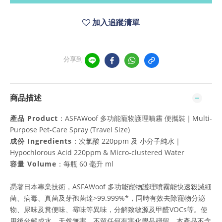
加入追蹤清單
分享到
商品描述
產品 Product
：ASFAWoof 多功能寵物護理噴霧 便攜裝｜Multi-
Purpose Pet-Care Spray (Travel Size)
成份 Ingredients
：次氯酸 220ppm 及 小分子純水｜
Hypochlorous Acid 220ppm & Micro-clustered Water
容量 Volume
：每瓶 60 毫升 ml
憑著日本專業技術，ASFAWoof 多功能寵物護理噴霧能快速殺滅細
菌、病毒、真菌及芽孢菌達>99.999%*，同時有效去除寵物分泌
物、尿味及糞便味、霉味等異味，分解致敏源及甲醛VOCs等。使
用後分解成水，天然無害，不留任何有害化學品殘留。本產品不含