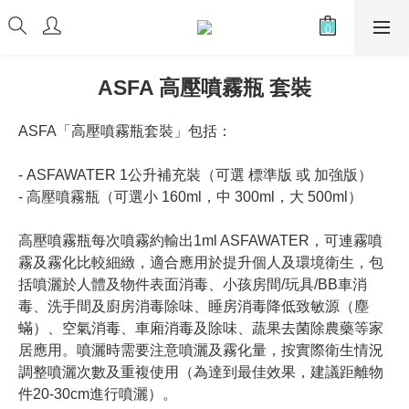
ASFA 高壓噴霧瓶 套裝
ASFA「高壓噴霧瓶套裝」包括：
- ASFAWATER 1公升補充裝（可選 標準版 或 加強版）
- 高壓噴霧瓶（可選小 160ml，中 300ml，大 500ml）
高壓噴霧瓶每次噴霧約輸出1ml ASFAWATER，可連霧噴
霧及霧化比較細緻，適合應用於提升個人及環境衛生，包
括噴灑於人體及物件表面消毒、小孩房間/玩具/BB車消
毒、洗手間及廚房消毒除味、睡房消毒降低致敏源（塵
蟎）、空氣消毒、車廂消毒及除味、蔬果去菌除農藥等家
居應用。噴灑時需要注意噴灑及霧化量，按實際衛生情況
調整噴灑次數及重複使用（為達到最佳效果，建議距離物
件20-30cm進行噴灑）。