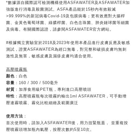
*數據源自國際認可檢測機構使用ASFAWATER及ASFAWATER加
強版進行消毒及殺菌測試。ASFA產品能於15秒內有效殺滅
>99.999%的新冠病毒Covid-19及包膜病毒；更有效應對大腸桿
菌、金黃色葡萄球菌、綠膿桿菌、白色念珠菌、肺炎鏈球菌等細菌
及病毒。有關國際認證，請參閱ASFAWATER官方網站。
#根據獨立實驗室於2018及2023年使用本產品進行皮膚反應及敏感
測試，證實ASFAWATER為經口無毒，對完整和破損皮膚均無刺
激性及無害，敏感皮膚及濕疹皮膚均適合使用。
高壓噴霧瓶
顏色
：白色
容量
：160 / 300 / 500毫升
材質
：加厚食用級PET瓶，專利進口高壓噴頭
特性
：高壓噴霧瓶每次噴霧約輸出1ml ASFAWATER，可手動增
壓連霧噴霧、霧化比較細緻及範圍廣泛
使用方法
：
首次使用時，請加入ASFAWATER後，用力扭緊瓶蓋， 並重複按
壓噴霧頭增加瓶內氣壓，按壓次數約5至10次。