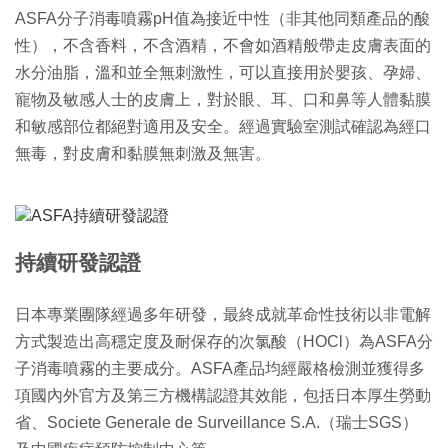
ASFA分子消毒噴霧pH值為接近中性（非其他同類產品的酸
性）
，不含香料，不含酒精，
不會如酒精般帶走皮膚表面的
水分油脂
，溫和並全無刺激性，可以直接用於嬰孩、孕婦、
寵物及敏感人士的皮膚上，對於眼、耳、
口和鼻等人體黏膜
和敏感部位都絕對適用及安全。
經過實驗室測試確認為經口
無毒，
對皮膚和黏膜無刺激及無害。
持續研發認證
日本專業團隊經過多年研發，
最終成就革命性技術以非電解
方式製造出高穩定度及耐保存的次氯酸
（HOCl）為ASFA分
子消毒噴霧的主要成分。ASFA產品均
經嚴格檢測並獲得多
項國內外官方及第三方機構認證其效能，
包括日本厚生勞動
省、Societe Generale de Surveillance S.A.（瑞士SGS）