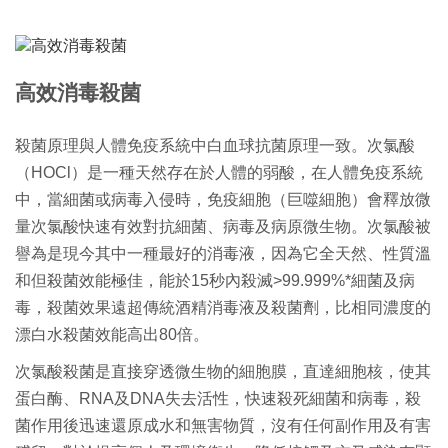
高效消毒殺菌
殺菌原理與人體免疫系統中白血球抗菌原理一
致。次氯酸
（
HOCl
）
是一種天然存在於人體的弱酸，
在人體免疫系統
中，當細菌或病毒入侵時，免疫細胞（巨噬細胞）
會釋放微
量次氯酸快速有效對抗細菌、病毒及病原微生物。
次氯酸被
譽為是現今其中一種
最好的
消毒液，因為它全天然、
性質溫
和但殺菌效能極佳，能於15秒內殺滅>99.999%*細菌
及病
毒，殺菌效果遠超傳統酒精消毒液及殺菌劑，
比相同濃度的
漂白水殺菌效能高出80倍。
次氯酸殺菌是直接穿透微生物的細胞膜，直達細胞核，使其
蛋白酶、
RNA及DNA失去活性，快速殺死細菌和病毒，
殺
菌作用後迅速還原成水和無害物質，沒有任何副作用及有害