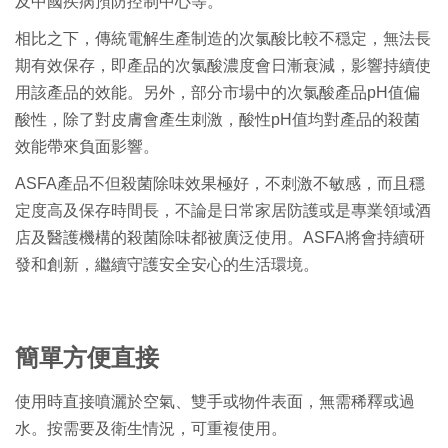
及中國疾病預防控制中心等。
相比之下，傳統電解生產制造的次氯酸比較不穏定，
無法長
期有效保存，即產品的次氯酸濃度會日漸衰減，
影響持續使
用該產品的效能。另外，部分市場中的次氯酸產品pH值
偏
酸性，除了對皮膚會產生刺激，酸性pH值均對產品的殺菌
效能帶
來負面影響。
ASFA產品不但殺菌除味效果極好，不刺激不敏感，
而且穩
定度高及保存時間長，
不論是日常家居防護或是專業領域酒
店及醫護機構的殺菌除味都被廣
泛使用。ASFA將會持續研
發和創新，
繼續守護安全安心的生活環境。
簡單方便直接
使用時直接噴灑於空氣、雙手或物件表面，無需稀釋或過
水。按需要及衛生情況，可重複使用。