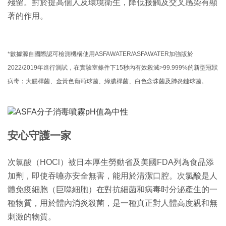
殘留。
對於提高個人及環境衛生，降低接觸及交叉感染有顯
著的作用。
*數據源自國際認可檢測機構使用ASFAWATER/ASFAWATER加強版於
2022/2019年進行測試，在實驗室條件下15秒內有效殺滅>99.999%的新型冠狀
病毒；大腸桿菌、金黃色葡萄球菌、綠膿桿菌、白色念珠菌及肺炎鏈球菌。
安心守護一家
次氯酸
（
HOCl
）
被日本厚生勞動省及美國F
DA列為食品添
加劑，即使吞嚥亦安全無害，能用於清潔口腔。
次氯酸是人
體免疫細胞（巨噬細胞）
在對抗細菌和病毒时分泌產生的一
種物質，用於體內消炎殺菌，
是一種真正對人體高度親和無
刺激的物質。