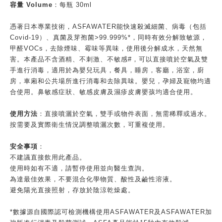
容量 Volume
：每瓶 30ml
憑著日本專業技術，ASFAWATER能快速殺滅細菌、病毒（包括
Covid-19）、真菌及芽孢菌>99.999%*，同時有效分解致敏源，
甲醛VOCs，去除煙味、霉味等異味，使用後分解成水，天然無
害。本產品不含酒精、不刺激、不敏感#，可以直接噴於空氣及雙
手進行消毒，適用於為嬰兒玩具，餐具，睡房，客廳，浴室，廚
房，車廂和公共場所進行消毒和去除異味。嬰兒，孕婦及寵物均適
合使用。鼻敏感症狀、敏感皮膚及濕疹皮膚嬰孩均適合使用。
使用方法
：直接噴灑於空氣，雙手或物件表面，無需稀釋或過水。
按需要及實際衛生情況調整噴灑次數，可重複使用。
安全事項
：
不建議直接飲用此產品。
使用時如有不適，請暫停使用並向醫生查詢。
為達最佳效果，不要混合化學物質、酸性及鹼性溶液。
避免陽光直接照射，存放於陰涼乾燥處。
*數據源自國際認可檢測機構使用ASFAWATER及ASFAWATER加