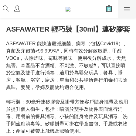
ASFAWATER 輕巧裝【30ml】連矽膠套
ASFAWATER 能快速殺滅細菌、病毒（包括Covid19）、
真菌及芽孢菌>99.999%*，同時有效分解致敏源，甲醛
VOCs，去除煙味、霉味等異味，使用後分解成水，天然
無害。本產品不含酒精、不刺激、不敏感#，可以直接噴
於空氣及雙手進行消毒，適用於為嬰兒玩具，餐具，睡
房，客廳，浴室，廚房，車廂和公共場所進行消毒和去除
異味。嬰兒，孕婦及寵物均適合使用。
輕巧裝：30毫升連矽膠套及掛帶方便客戶隨身攜帶及應用
於提升個人衛生，包括：噴灑於雙手及物件表面進行消
毒、用餐前的餐具消毒、小孩的隨身物件及玩具消毒、洗
手間坐廁消毒等。矽膠掛帶可掛在學童書包、手袋或衣物
上；產品可被帶上飛機及郵輪使用。