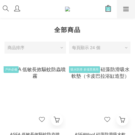
全部商品
商品排序
每頁顯示 24 個
戶外必備
吸水防滑 多場景應用
ASFA 低敏長效驅蚊防蟲噴
ASFAWoof 硅藻防滑吸水軟