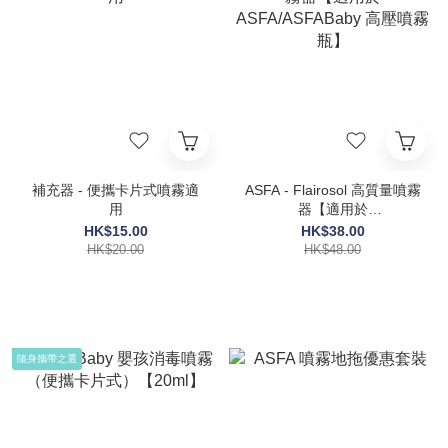
補充器 - 便攜卡片式噴霧適
ASFA - Flairosol 高質量噴霧
用
器【適用於
ASFA/ASFABaby 高壓噴霧
HK$15.00
HK$38.00
瓶】
HK$20.00
HK$48.00
隨身攜帶之選