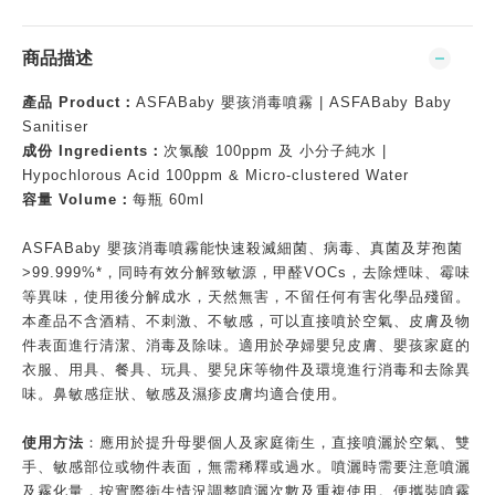
商品描述
產品 Product：
ASFABaby 嬰孩消毒噴霧 | ASFABaby Baby
Sanitiser
成份 Ingredients：
次氯酸 100ppm 及 小分子純水 |
Hypochlorous Acid 100ppm & Micro-clustered Water
容量 Volume：
每瓶 60ml
ASFABaby 嬰孩消毒噴霧能快速殺滅細菌、病毒、真菌及芽孢菌
>99.999%*，同時有效分解致敏源，甲醛VOCs，去除煙味、霉味
等異味，使用後分解成水，天然無害，不留任何有害化學品殘留。
本產品不含酒精、不刺激、不敏感，可以直接噴於空氣、皮膚及物
件表面進行清潔、消毒及除味。適用於孕婦嬰兒皮膚、嬰孩家庭的
衣服、用具、餐具、玩具、嬰兒床等物件及環境進行消毒和去除異
味。鼻敏感症狀、敏感及濕疹皮膚均適合使用。
使用方法
：應用於提升母嬰個人及家庭衛生，直接噴灑於空氣、雙
手、敏感部位或物件表面，無需稀釋或過水。噴灑時需要注意噴灑
及霧化量，按實際衛生情況調整噴灑次數及重複使用。便攜裝噴霧