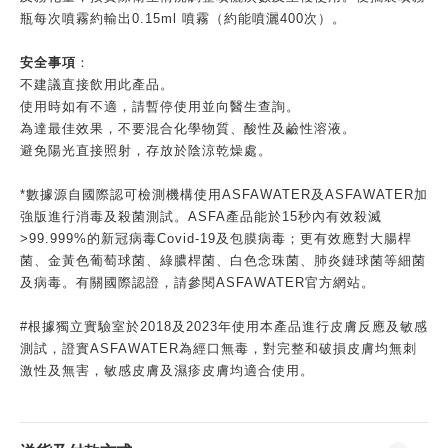
瓶每次噴霧約輸出0.15ml 噴霧（約能噴灑400次）。
安全事項
：
不建議直接飲用此產品。
使用時如有不適，請暫停使用並向醫生查詢。
為達最佳效果，不要混合化學物質、酸性及鹼性溶液。
避免陽光直接照射，存放於陰涼乾燥處。
*數據源自國際認可檢測機構使用ASFAWATER及ASFAWATER加
強版進行消毒及殺菌測試。ASFA產品能於15秒內有效殺滅
>99.999%的新冠病毒Covid-19及包膜病毒；更有效應對大腸桿
菌、金黃色葡萄球菌、綠膿桿菌、白色念珠菌、肺炎鏈球菌等細菌
及病毒。有關國際認證，請參閱ASFAWATER官方網站。
#根據獨立實驗室於2018及2023年使用本產品進行皮膚反應及敏感
測試，證實ASFAWATER為經口無毒，對完整和破損皮膚均無刺
激性及無害，敏感皮膚及濕疹皮膚均適合使用。