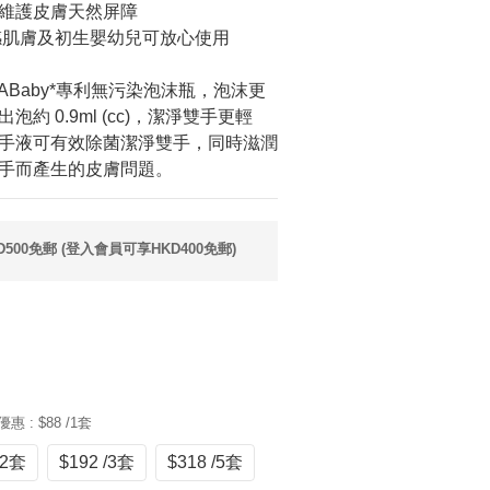
維護皮膚天然屏障
敏感肌膚及初生嬰幼兒可放心使用
ABaby*專利無污染泡沫瓶，泡沫更
約 0.9ml (cc)，潔淨雙手更輕
手液可有效除菌潔淨雙手，同時滋潤
手而產生的皮膚問題。
00免郵 (登入會員可享HKD400免郵)
優惠
: $88 /1套
/2套
$192 /3套
$318 /5套