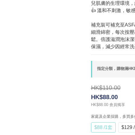
兒肌膚的生理環境，
👍 溫和不刺激，
補充裝可補充至ASF
細滑綿密，每次按壓出泡
鬆。倍護滋潤泡沫潔
保濕，減少因經常洗
指定分類，購物滿HKD5
HK$110.00
HK$88.00
會員獨享
HK$88.00
家庭及企業採購，多買多
$88 /1套
$129 