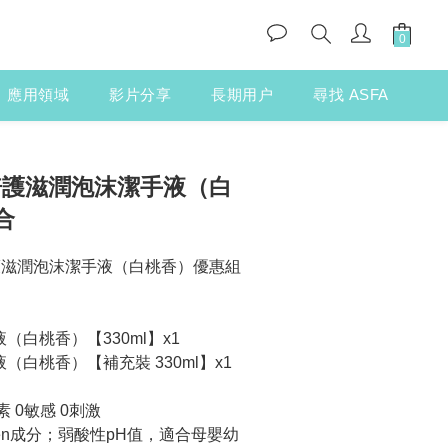
應用領域
影片分享
長期用户
尋找 ASFA
y 倍護滋潤泡沫潔手液（白
合
 倍護滋潤泡沫潔手液（白桃香）優惠組
（白桃香）【330ml】x1
（白桃香）【補充裝 330ml】x1
色素 0敏感 0刺激
raben成分；弱酸性pH值，適合母嬰幼