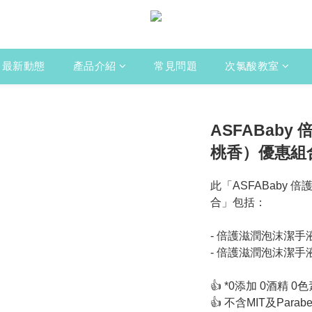
最新動態
產品介紹
常見問題
次氯酸教室
ASFABab
桃香）優惠組
此「ASFABaby
合」包括：
- 倍護滋潤泡沫潔手液
- 倍護滋潤泡沫潔手液
👍 *0添加 0酒精 0
👍 不含MIT及Pa