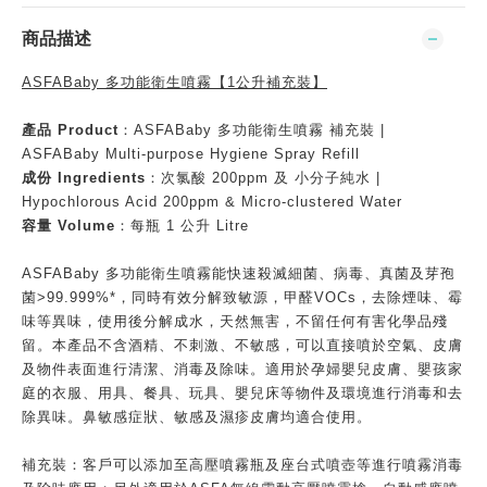
商品描述
ASFABaby 多功能衛生噴霧【1公升補充裝】
產品 Product
：ASFABaby 多功能衛生噴霧 補充裝 |
ASFABaby Multi-purpose Hygiene Spray Refill
成份 Ingredients
：次氯酸 200ppm 及 小分子純水 |
Hypochlorous Acid 200ppm & Micro-clustered Water
容量 Volume
：每瓶 1 公升 Litre
ASFABaby 多功能衛生噴霧能快速殺滅細菌、病毒、真菌及芽孢
菌>99.999%*，同時有效分解致敏源，甲醛VOCs，去除煙味、霉
味等異味，使用後分解成水，天然無害，不留任何有害化學品殘
留。本產品不含酒精、不刺激、不敏感，可以直接噴於空氣、皮膚
及物件表面進行清潔、消毒及除味。適用於孕婦嬰兒皮膚、嬰孩家
庭的衣服、用具、餐具、玩具、嬰兒床等物件及環境進行消毒和去
除異味。鼻敏感症狀、敏感及濕疹皮膚均適合使用。
補充裝：客戶可以添加至高壓噴霧瓶及座台式噴壺等進行噴霧消毒