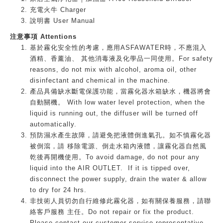
充電火牛 Charger
說明書 User Manual
注意事項 Attentions
基於霧化安全性的考慮，應用ASFAWATER時，不應混入
酒精、香薰油、 其他消毒液及化學品一同使用。For safety
reasons, do not mix with alcohol, aroma oil, other
disinfectant and chemical in the machine.
產品具備缺水斷電保護功能，當霧化器水箱缺水，機器將會
自動關機。 With low water level protection, when the
liquid is running out, the diffuser will be turned off
automatically.
預防濕水產生故障，請避免把液體倒進氣孔。如不慎霧化器
被倒瀉，請 移除電源、倒走水箱內液體，讓霧化器自然風
乾後再開機使用。To avoid damage, do not pour any
liquid into the AIR OUTLET. If it is tipped over,
disconnect the power supply, drain the water & allow
to dry for 24 hrs.
非技術人員切勿自行維修此霧化器，如有關保養服務，請聯
絡客戶服務 主任。Do not repair or fix the product.
Please contact our customer service representative