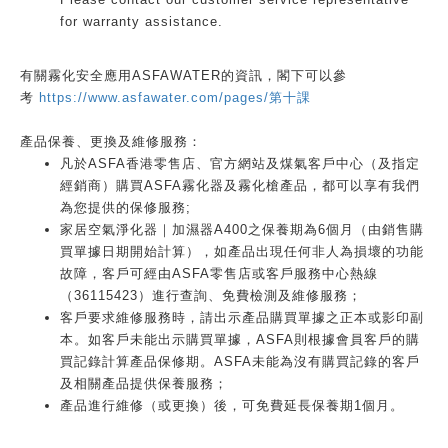
for warranty assistance.
有關霧化安全應用ASFAWATER的資訊，閣下可以參
考
https://www.asfawater.com/pages/第十課
產品保養、更換及維修服務：
凡於ASFA香港零售店、官方網站及煤氣客戶中心（及指定
經銷商）購買ASFA霧化器及霧化槍產品，都可以享有我們
為您提供的保修服務;
家居空氣淨化器｜加濕器A400之保養期為6個月（由銷售購
買單據日期開始計算），如產品出現任何非人為損壞的功能
故障，客戶可經由ASFA零售店或客戶服務中心熱線
（36115423）進行查詢、免費檢測及維修服務；
客戶要求維修服務時，請出示產品購買單據之正本或影印副
本。如客戶未能出示購買單據，ASFA則根據會員客戶的購
買記錄計算產品保修期。ASFA未能為沒有購買記錄的客戶
及相關產品提供保養服務；
產品進行維修（或更換）後，可免費延長保養期1個月。