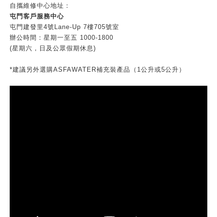
自攜維修中心地址：
屯門客戶服務中心
屯門建發里4號Lane-Up 7樓705號室
辦公時間：星期一至五 1000-1800
(星期六，日及公眾假期休息)
*建議另外選購ASFAWATER補充裝產品（1公升或5公升）