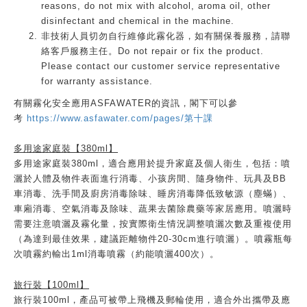
reasons, do not mix with alcohol, aroma oil, other
disinfectant and chemical in the machine.
非技術人員切勿自行維修此霧化器，如有關保養服務，請聯
絡客戶服務主任。Do not repair or fix the product.
Please contact our customer service representative
for warranty assistance.
有關霧化安全應用ASFAWATER的資訊，閣下可以參
考
https://www.asfawater.com/pages/第十課
多用途家庭裝【380ml】
多用途家庭裝380ml，適合應用於提升家庭及個人衛生，包括：噴
灑於人體及物件表面進行消毒、小孩房間、隨身物件、玩具及BB
車消毒、洗手間及廚房消毒除味、睡房消毒降低致敏源（塵蟎）、
車廂消毒、空氣消毒及除味、蔬果去菌除農藥等家居應用。噴灑時
需要注意噴灑及霧化量，按實際衛生情況調整噴灑次數及重複使用
（為達到最佳效果，建議距離物件20-30cm進行噴灑）。噴霧瓶每
次噴霧約輸出1ml消毒噴霧（約能噴灑400次）。
旅行裝【100ml】
旅行裝100ml，產品可被帶上飛機及郵輪使用，適合外出攜帶及應