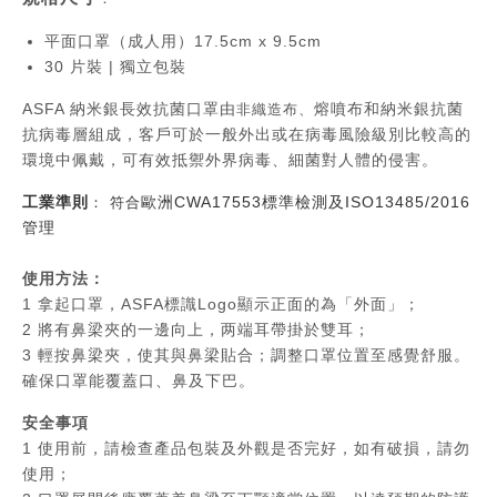
平面口罩（成人用）17.5cm x 9.5cm
30 片裝 | 獨立包裝
ASFA 納米銀長效抗菌口罩由
熔噴布和納米銀抗菌
非織造布、
抗病毒層組成，客戶可於一般外出或在病毒風險級別比較高的
環境中佩戴，可有效抵禦外界病毒、細菌對人體的侵害。
工業準則
歐洲CWA17553標準檢測及ISO13485/2016
： 符合
管理
使用方法：
1 拿起口罩，ASFA標識Logo顯示正面的為「外面」；
2 將有鼻梁夾的一邊向上，两端耳帶掛於雙耳；
3
輕按鼻梁夾，使其與鼻梁貼合；調整口罩位置至感覺舒服。
確保口罩能覆蓋口、鼻及下巴。
安全事項
1 使用前，請檢查產品包裝及外觀是否完好，如有破損，請勿
使用；