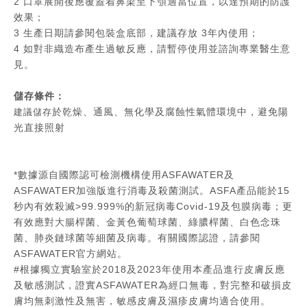
2 口罩展開後應覆蓋着鼻梁至下顎適當位置，以達預期的防護
效果；
3 生產日期請參閱包裝盒底部，建議存放 3年內使用；
4 如對非織造布產生過敏反應，請暫停使用並諮詢專業醫生意
見。
儲存條件：
於乾燥、通風、無化學及腐蝕性氣體環境中，避免陽
建議儲存
光直接照射
*數據源自國際認可檢測機構使用ASFAWATER及
ASFAWATER加強版進行消毒及殺菌測試。ASFA產品能於15
秒內有效殺滅>99.999%的新冠病毒Covid-19及包膜病毒；更
有效應對大腸桿菌、金黃色葡萄球菌、綠膿桿菌、白色念珠
菌、肺炎鏈球菌等細菌及病毒。有關國際認證，請參閱
ASFAWATER官方網站。
#根據獨立實驗室於2018及2023年使用本產品進行皮膚反應
及敏感測試，證實ASFAWATER為經口無毒，對完整和破損皮
膚均無刺激性及無害，敏感皮膚及濕疹皮膚均適合使用。