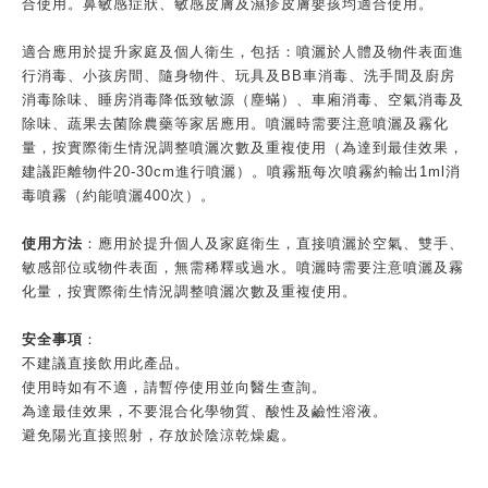
合使用。鼻敏感症狀、敏感皮膚及濕疹皮膚嬰孩均適合使用。
適合應用於提升家庭及個人衛生，包括：噴灑於人體及物件表面進
行消毒、小孩房間、隨身物件、玩具及BB車消毒、洗手間及廚房
消毒除味、睡房消毒降低致敏源（塵蟎）、車廂消毒、空氣消毒及
除味、蔬果去菌除農藥等家居應用。噴灑時需要注意噴灑及霧化
量，按實際衛生情況調整噴灑次數及重複使用（為達到最佳效果，
建議距離物件20-30cm進行噴灑）。噴霧瓶每次噴霧約輸出1ml消
毒噴霧（約能噴灑400次）。
使用方法
：應用於提升個人及家庭衛生，直接噴灑於空氣、雙手、
敏感部位或物件表面，無需稀釋或過水。噴灑時需要注意噴灑及霧
化量，按實際衛生情況調整噴灑次數及重複使用。
安全事項
：
不建議直接飲用此產品。
使用時如有不適，請暫停使用並向醫生查詢。
為達最佳效果，不要混合化學物質、酸性及鹼性溶液。
避免陽光直接照射，存放於陰涼乾燥處。