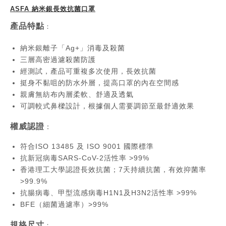
ASFA 納米銀長效抗菌口罩
產品特點
：
納米銀離子「Ag+」消毒及殺菌
三層高密過濾殺菌防護
經測試，產品可重複多次使用，長效抗菌
挺身不黏咀的防水外層，提高口罩的內在空間感
親膚無紡布內層柔軟、舒適及透氣
可調較式鼻樑設計，根據個人需要調節至最舒適效果
權威認證
：
符合ISO 13485 及 ISO 9001 國際標準
抗新冠病毒SARS-CoV-2活性率 >99%
香港理工大學認證長效抗菌；7天持續抗菌，有效抑菌率
>99.9%
抗腸病毒、甲型流感病毒H1N1及H3N2活性率 >99%
BFE（細菌過濾率）>99%
規格尺寸
：